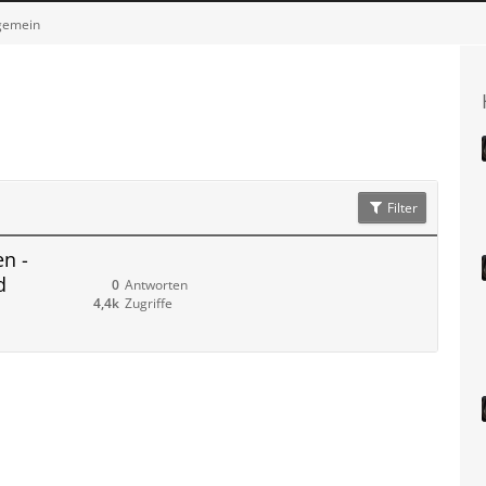
gemein
Filter
n -
d
0
Antworten
4,4k
Zugriffe