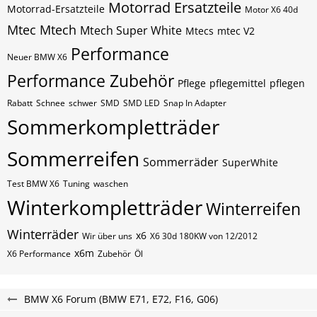
Motorrad Ersatzteile
Motorrad-Ersatzteile
Motor X6 40d
Mtec
Mtech
Mtech Super White
Mtecs
mtec V2
Performance
Neuer BMW X6
Performance Zubehör
Pflege
pflegemittel
pflegen
Rabatt
Schnee
schwer
SMD
SMD LED
Snap In Adapter
Sommerkompletträder
Sommerreifen
Sommerräder
SuperWhite
Test BMW X6
Tuning
waschen
Winterkompletträder
Winterreifen
Winterräder
x6
Wir über uns
X6 30d 180KW von 12/2012
x6m
X6 Performance
Zubehör
Öl
BMW X6 Forum (BMW E71, E72, F16, G06)