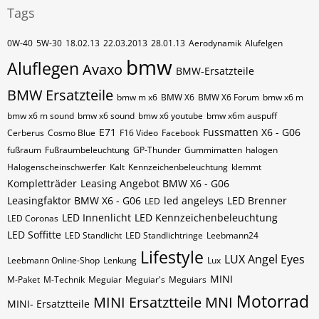
Tags
0W-40
5W-30
18.02.13
22.03.2013
28.01.13
Aerodynamik
Alufelgen
bmw
Aluflegen
Avaxo
BMW-Ersatzteile
BMW Ersatzteile
bmw m x6
BMW X6
BMW X6 Forum
bmw x6 m
bmw x6 m sound
bmw x6 sound
bmw x6 youtube
bmw x6m auspuff
E71
Fussmatten X6 - G06
Cerberus
Cosmo Blue
F16 Video
Facebook
fußraum
Fußraumbeleuchtung
GP-Thunder
Gummimatten
halogen
Halogenscheinschwerfer
Kalt
Kennzeichenbeleuchtung
klemmt
Kompletträder
Leasing Angebot BMW X6 - G06
Leasingfaktor BMW X6 - G06
led angeleys
LED Brenner
LED
LED Innenlicht
LED Kennzeichenbeleuchtung
LED Coronas
LED Soffitte
LED Standlicht
LED Standlichtringe
Leebmann24
Lifestyle
LUX Angel Eyes
Leebmann Online-Shop
Lenkung
Lux
MINI
M-Paket
M-Technik
Meguiar
Meguiar's
Meguiars
Motorrad
MINI Ersatztteile
MNI
MINI- Ersatztteile