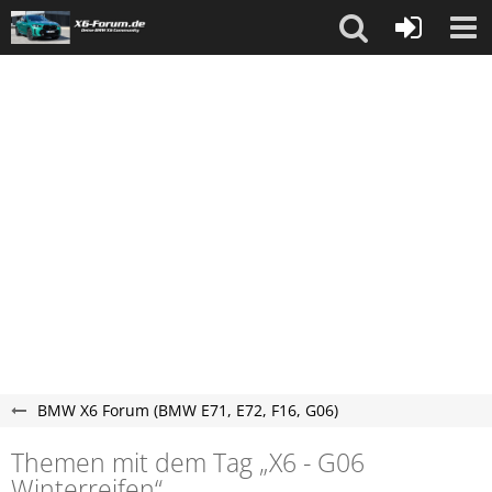
BMW X6 Forum (BMW E71, E72, F16, G06)
Themen mit dem Tag „X6 - G06
Winterreifen“