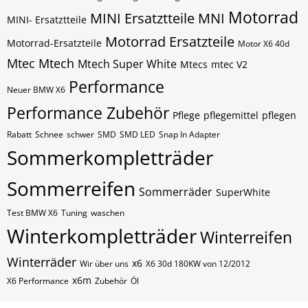
Motorrad
MINI Ersatztteile
MNI
MINI- Ersatztteile
Motorrad Ersatzteile
Motorrad-Ersatzteile
Motor X6 40d
Mtec
Mtech
Mtech Super White
Mtecs
mtec V2
Performance
Neuer BMW X6
Performance Zubehör
Pflege
pflegemittel
pflegen
Rabatt
Schnee
schwer
SMD
SMD LED
Snap In Adapter
Sommerkompletträder
Sommerreifen
Sommerräder
SuperWhite
Test BMW X6
Tuning
waschen
Winterkompletträder
Winterreifen
Winterräder
x6
Wir über uns
X6 30d 180KW von 12/2012
x6m
X6 Performance
Zubehör
Öl