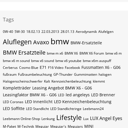
Tags
0W-40
5W-30
18.02.13
22.03.2013
28.01.13
Aerodynamik
Alufelgen
bmw
Aluflegen
Avaxo
BMW-Ersatzteile
BMW Ersatzteile
bmw m x6
BMW X6
BMW X6 Forum
bmw x6 m
bmw x6 m sound
bmw x6 sound
bmw x6 youtube
bmw x6m auspuff
E71
Fussmatten X6 - G06
Cerberus
Cosmo Blue
F16 Video
Facebook
fußraum
Fußraumbeleuchtung
GP-Thunder
Gummimatten
halogen
Halogenscheinschwerfer
Kalt
Kennzeichenbeleuchtung
klemmt
Kompletträder
Leasing Angebot BMW X6 - G06
Leasingfaktor BMW X6 - G06
led angeleys
LED Brenner
LED
LED Innenlicht
LED Kennzeichenbeleuchtung
LED Coronas
LED Soffitte
LED Standlicht
LED Standlichtringe
Leebmann24
Lifestyle
LUX Angel Eyes
Leebmann Online-Shop
Lenkung
Lux
MINI
M-Paket
M-Technik
Meguiar
Meguiar's
Meguiars