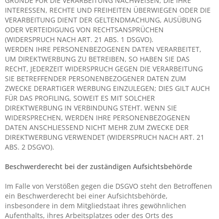
GRÜNDE FÜR DIE VERARBEITUNG NACHWEISEN, DIE IHRE
INTERESSEN, RECHTE UND FREIHEITEN ÜBERWIEGEN ODER DIE
VERARBEITUNG DIENT DER GELTENDMACHUNG, AUSÜBUNG
ODER VERTEIDIGUNG VON RECHTSANSPRÜCHEN
(WIDERSPRUCH NACH ART. 21 ABS. 1 DSGVO).
WERDEN IHRE PERSONENBEZOGENEN DATEN VERARBEITET,
UM DIREKTWERBUNG ZU BETREIBEN, SO HABEN SIE DAS
RECHT, JEDERZEIT WIDERSPRUCH GEGEN DIE VERARBEITUNG
SIE BETREFFENDER PERSONENBEZOGENER DATEN ZUM
ZWECKE DERARTIGER WERBUNG EINZULEGEN; DIES GILT AUCH
FÜR DAS PROFILING, SOWEIT ES MIT SOLCHER
DIREKTWERBUNG IN VERBINDUNG STEHT. WENN SIE
WIDERSPRECHEN, WERDEN IHRE PERSONENBEZOGENEN
DATEN ANSCHLIESSEND NICHT MEHR ZUM ZWECKE DER
DIREKTWERBUNG VERWENDET (WIDERSPRUCH NACH ART. 21
ABS. 2 DSGVO).
Beschwerde­recht bei der zuständigen Aufsichts­behörde
Im Falle von Verstößen gegen die DSGVO steht den Betroffenen
ein Beschwerderecht bei einer Aufsichtsbehörde,
insbesondere in dem Mitgliedstaat ihres gewöhnlichen
Aufenthalts, ihres Arbeitsplatzes oder des Orts des