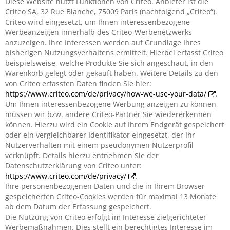
Diese Website nutzt Funktionen von Criteo. Anbieter ist die
Criteo SA, 32 Rue Blanche, 75009 Paris (nachfolgend „Criteo“).
Criteo wird eingesetzt, um Ihnen interessenbezogene
Werbeanzeigen innerhalb des Criteo-Werbenetzwerks
anzuzeigen. Ihre Interessen werden auf Grundlage Ihres
bisherigen Nutzungsverhaltens ermittelt. Hierbei erfasst Criteo
beispielsweise, welche Produkte Sie sich angeschaut, in den
Warenkorb gelegt oder gekauft haben. Weitere Details zu den
von Criteo erfassten Daten finden Sie hier:
https://www.criteo.com/de/privacy/how-we-use-your-data/
.
Um Ihnen interessenbezogene Werbung anzeigen zu können,
müssen wir bzw. andere Criteo-Partner Sie wiedererkennen
können. Hierzu wird ein Cookie auf Ihrem Endgerät gespeichert
oder ein vergleichbarer Identifikator eingesetzt, der Ihr
Nutzerverhalten mit einem pseudonymen Nutzerprofil
verknüpft. Details hierzu entnehmen Sie der
Datenschutzerklärung von Criteo unter:
https://www.criteo.com/de/privacy/
.
Ihre personenbezogenen Daten und die in Ihrem Browser
gespeicherten Criteo-Cookies werden für maximal 13 Monate
ab dem Datum der Erfassung gespeichert.
Die Nutzung von Criteo erfolgt im Interesse zielgerichteter
Werbemaßnahmen. Dies stellt ein berechtigtes Interesse im