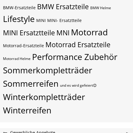
BMW Ersatzteile
BMW-Ersatzteile
BMW Helme
Lifestyle
MINI
MINI- Ersatztteile
Motorrad
MINI Ersatztteile
MNI
Motorrad Ersatzteile
Motorrad-Ersatzteile
Performance Zubehör
Motorrad Helme
Sommerkompletträder
Sommerreifen
und es wird gefeiert😊
Winterkompletträder
Winterreifen
Gewerbliche Angebote