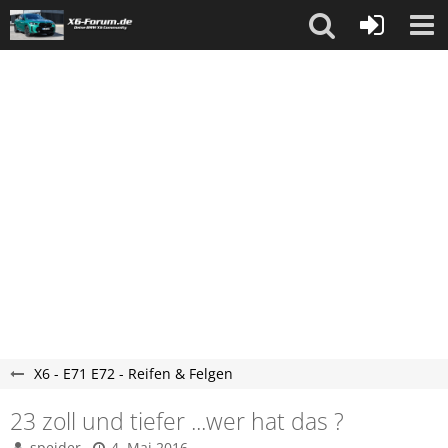
X6 - E71 E72 - Reifen & Felgen
23 zoll und tiefer ...wer hat das ?
speider
4. Mai 2016