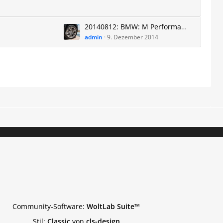
20140812: BMW: M Performance für den X6
admin
9. Dezember 2014
Community-Software:
WoltLab Suite™
Stil:
Classic
von
cls-design