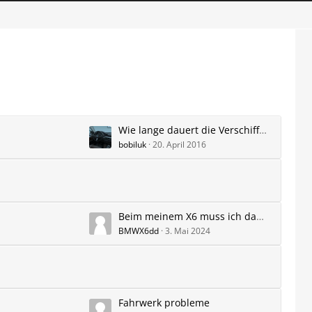
n
Wie lange dauert die Verschiffung bis zur endlichen Auslieferung
bobiluk
20. April 2016
Beim meinem X6 muss ich das Fahrzeugzwei mal starten damit die volle Leistung wieder da ist??
BMWX6dd
3. Mai 2024
Fahrwerk probleme