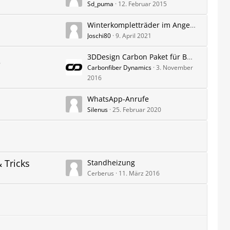
Sd_puma
12. Februar 2015
Winterkompletträder im Angebot
Joschi80
9. April 2021
3DDesign Carbon Paket für BMW F86 X6M und X6 mit M-Paket
e
Carbonfiber Dynamics
3. November
2016
WhatsApp-Anrufe
Silenus
25. Februar 2020
 Tricks
Standheizung
Cerberus
11. März 2016