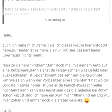
habe gerade dieses Forum entdeckt und finde es perfekt
dass es es gibt.
Alles anzeigen
Habe einen X6 3.5 i 4 jahre lang und bis vor kurzem
gefahren und nun einen gebrauchten X6M gekauft.
Hallo,
Was für ein Unterschied !!
auch ich habe mich gefreut als ich dieses Forum hier entdeckt
Nun zu einer Frage die vielleicht nicht nur die M-Fahrer
habe,nur leider ist es mehr als nur Tot.Hier passiert leider
beschäftigt. Der Wagen hat 40.000Km und ich höre vorne
überhaupt nichts mehr.
links ein Poltern wenn ich über unebenheiten fahre. Ich
vermute mal es ist ein Querlenker. Aber: Schon nach
Naja zu deinem "Problem",fahr doch mal mit deinem Auto auf
40.000?
eine Rüttelbank,dann siehst du relativ schnell was Defekt oder
Den 3.5i habe ich 90.000 km gefahren ohne Probleme. Vom
ausgeschlagen ist.Leider kommt das sehr auf die gewohnte
X5 den ich vorher gefahren bin (von 2003 bis 2009) kenne
Fahrweise an,wenn der Vorbesitzer eine Hofeinfahrt hat wo der
ich dieses Problem mit den Querlenkern.
Bordstein etwas höher ist und er da täglich etwas schneller
Back to the roots bei BMW?
hochfährt dann kann das leicht sein das die Gelenke bei 40tkm
schon kaputt sind.Ich habe ein X6M mit 110tkm und ein E92 M3
Bis dann und schönes Wochenende.
mit 125tkm und immer noch die ersten Gelenke
Dieter
Gruß