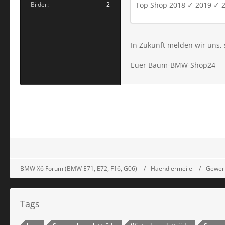
Bilder
2
Top Shop 2018 ✓ 2019 ✓ 
In Zukunft melden wir uns, 
Euer Baum-BMW-Shop24
BMW X6 Forum (BMW E71, E72, F16, G06)
Haendlermeile
Gewer
Tags