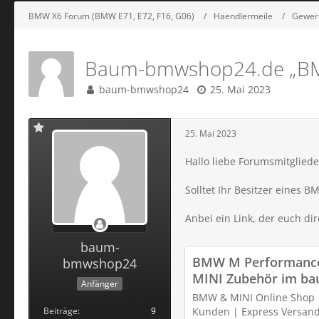
BMW X6 Forum (BMW E71, E72, F16, G06)
Haendlermeile
Gewer
Baum-bmwshop24.de „BMW
baum-bmwshop24
25. Mai 2023
25. Mai 2023
Hallo liebe Forumsmitgliede
Solltet Ihr Besitzer eines 
Anbei ein Link, der euch di
baum-
BMW M Performance
bmwshop24
MINI Zubehör im b
Anfänger
BMW & MINI Online Shop 
Beiträge
9
Kunden | Express Versand