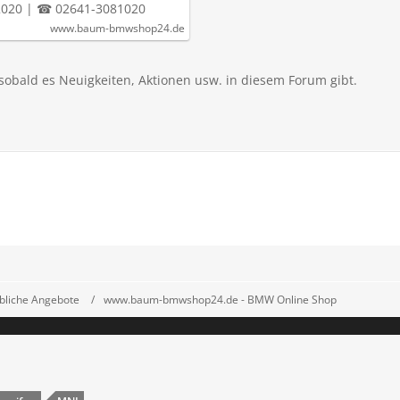
2020 | ☎ 02641-3081020
www.baum-bmwshop24.de
sobald es Neuigkeiten, Aktionen usw. in diesem Forum gibt.
bliche Angebote
www.baum-bmwshop24.de - BMW Online Shop