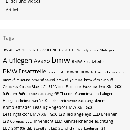
Bilder und Videos
Artikel
Tags
0W-40
5W-30
18.02.13
22.03.2013
28.01.13
Aerodynamik
Alufelgen
bmw
Aluflegen
Avaxo
BMW-Ersatzteile
BMW Ersatzteile
bmw m x6
BMW X6
BMW X6 Forum
bmw x6 m
bmw x6 m sound
bmw x6 sound
bmw x6 youtube
bmw x6m auspuff
E71
Fussmatten X6 - G06
Cerberus
Cosmo Blue
F16 Video
Facebook
fußraum
Fußraumbeleuchtung
GP-Thunder
Gummimatten
halogen
Halogenscheinschwerfer
Kalt
Kennzeichenbeleuchtung
klemmt
Kompletträder
Leasing Angebot BMW X6 - G06
Leasingfaktor BMW X6 - G06
led angeleys
LED Brenner
LED
LED Innenlicht
LED Kennzeichenbeleuchtung
LED Coronas
LED Soffitte
LED Standlicht
LED Standlichtringe
Leebmann24