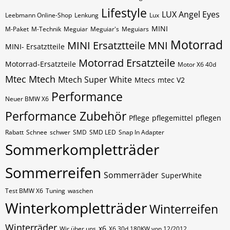
Lifestyle
LUX Angel Eyes
Leebmann Online-Shop
Lenkung
Lux
MINI
M-Paket
M-Technik
Meguiar
Meguiar's
Meguiars
Motorrad
MINI Ersatztteile
MNI
MINI- Ersatztteile
Motorrad Ersatzteile
Motorrad-Ersatzteile
Motor X6 40d
Mtec
Mtech
Mtech Super White
Mtecs
mtec V2
Performance
Neuer BMW X6
Performance Zubehör
Pflege
pflegemittel
pflegen
Rabatt
Schnee
schwer
SMD
SMD LED
Snap In Adapter
Sommerkompletträder
Sommerreifen
Sommerräder
SuperWhite
Test BMW X6
Tuning
waschen
Winterkompletträder
Winterreifen
Winterräder
x6
Wir über uns
X6 30d 180KW von 12/2012