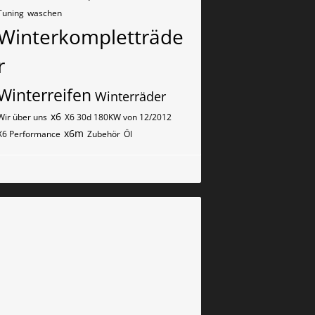
Tuning
waschen
Winterkompletträde
r
Winterreifen
Winterräder
x6
Wir über uns
X6 30d 180KW von 12/2012
x6m
X6 Performance
Zubehör
Öl