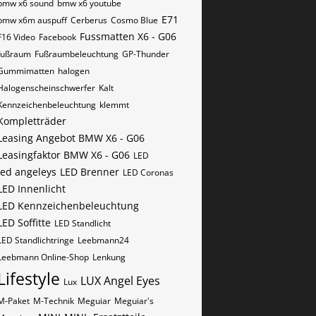
bmw x6 sound
bmw x6 youtube
E71
bmw x6m auspuff
Cerberus
Cosmo Blue
Fussmatten X6 - G06
F16 Video
Facebook
fußraum
Fußraumbeleuchtung
GP-Thunder
Gummimatten
halogen
Halogenscheinschwerfer
Kalt
Kennzeichenbeleuchtung
klemmt
Kompletträder
Leasing Angebot BMW X6 - G06
Leasingfaktor BMW X6 - G06
LED
led angeleys
LED Brenner
LED Coronas
LED Innenlicht
LED Kennzeichenbeleuchtung
LED Soffitte
LED Standlicht
LED Standlichtringe
Leebmann24
Leebmann Online-Shop
Lenkung
Lifestyle
LUX Angel Eyes
Lux
M-Paket
M-Technik
Meguiar
Meguiar's