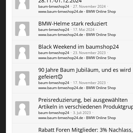
28.11.-01.12.2024
baum-bmwshop24
27. November 2024
www.baum-bmwshop24.de - BMW Online Shop
BMW-Helme stark reduziert
baum-bmwshop24
17. Mai 2024
www.baum-bmwshop24.de - BMW Online Shop
Black Weekend im baumshop24
baum-bmwshop24
23. November 2023
www.baum-bmwshop24.de - BMW Online Shop
90 Jahre Baum Jubiläum, und es wird
gefeiert😊
baum-bmwshop24
17. November 2023
www.baum-bmwshop24.de - BMW Online Shop
Preisreduzierung, bei ausgewählten
Artikeln in verschiedenen Produktgr
baum-bmwshop24
3. Juli 2023
www.baum-bmwshop24.de - BMW Online Shop
Rabatt Foren Mitglieder: 3% Nachlass,