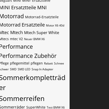
MINI
MINI- Ersatztteile
Meguiars
MINI Ersatztteile
MNI
Motorrad
Motorrad-Ersatzteile
Motorrad Ersatzteile
Motor X6 40d
Mtec
Mtech
Mtech Super White
Mtecs
mtec V2
Neuer BMW X6
Performance
Performance Zubehör
Pflege
pflegemittel
pflegen
Rabatt
Schnee
schwer
SMD
SMD LED
Snap In Adapter
Sommerkompletträd
er
Sommerreifen
Sommerräder
SuperWhite
Test BMW X6