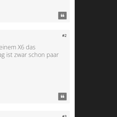
#2
meinem X6 das
ag ist zwar schon paar
#3