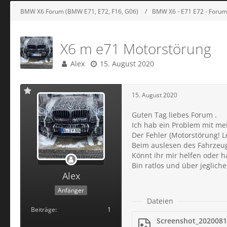
BMW X6 Forum (BMW E71, E72, F16, G06)
BMW X6 - E71 E72 - Forum
X6 m e71 Motorstörung
Alex
15. August 2020
15. August 2020
Guten Tag liebes Forum .
Ich hab ein Problem mit me
Der Fehler (Motorstörung! 
Beim auslesen des Fahrzeugs
Könnt ihr mir helfen oder h
Bin ratlos und über jegliche
Alex
Anfänger
Dateien
Beiträge
1
Screenshot_2020081