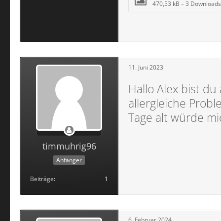
470,53 kB – 3 Downloads
11. Juni 2023
Hallo Alex bist d
allergleiche Prob
Tage alt würde mi
timmuhrig96
Anfänger
Beiträge
1
6. Februar 2024