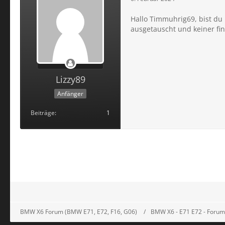
Hallo Timmuhrig69, bist du
ausgetauscht und keiner fin
Lizzy89
Anfänger
Beiträge
1
BMW X6 Forum (BMW E71, E72, F16, G06)
BMW X6 - E71 E72 - Forum