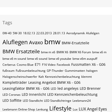
Tags
0W-40
5W-30
18.02.13
22.03.2013
28.01.13
Aerodynamik
Alufelgen
bmw
Aluflegen
Avaxo
BMW-Ersatzteile
BMW Ersatzteile
bmw m x6
BMW X6
BMW X6 Forum
bmw x6 m
bmw x6 m sound
bmw x6 sound
bmw x6 youtube
bmw x6m auspuff
E71
Fussmatten X6 - G06
Cerberus
Cosmo Blue
F16 Video
Facebook
fußraum
Fußraumbeleuchtung
GP-Thunder
Gummimatten
halogen
Halogenscheinschwerfer
Kalt
Kennzeichenbeleuchtung
klemmt
Kompletträder
Leasing Angebot BMW X6 - G06
Leasingfaktor BMW X6 - G06
led angeleys
LED Brenner
LED
LED Innenlicht
LED Kennzeichenbeleuchtung
LED Coronas
LED Soffitte
LED Standlicht
LED Standlichtringe
Leebmann24
Lifestyle
LUX Angel Eyes
Leebmann Online-Shop
Lenkung
Lux