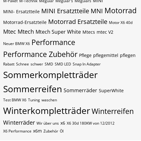
MINI
M-Paket
M-Technik
Meguiar
Meguiar's
Meguiars
Motorrad
MINI Ersatztteile
MNI
MINI- Ersatztteile
Motorrad Ersatzteile
Motorrad-Ersatzteile
Motor X6 40d
Mtec
Mtech
Mtech Super White
Mtecs
mtec V2
Performance
Neuer BMW X6
Performance Zubehör
Pflege
pflegemittel
pflegen
Rabatt
Schnee
schwer
SMD
SMD LED
Snap In Adapter
Sommerkompletträder
Sommerreifen
Sommerräder
SuperWhite
Test BMW X6
Tuning
waschen
Winterkompletträder
Winterreifen
Winterräder
x6
Wir über uns
X6 30d 180KW von 12/2012
x6m
X6 Performance
Zubehör
Öl