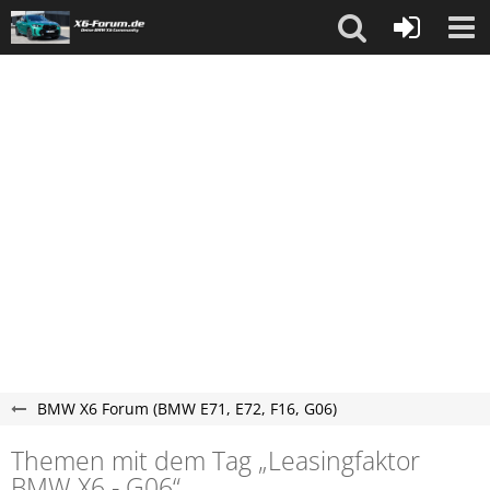
BMW X6 Forum (BMW E71, E72, F16, G06)
Themen mit dem Tag „Leasingfaktor
BMW X6 - G06“