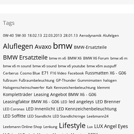
Tags
0W-40
5W-30
18.02.13
22.03.2013
28.01.13
Aerodynamik
Alufelgen
bmw
Aluflegen
Avaxo
BMW-Ersatzteile
BMW Ersatzteile
bmw m x6
BMW X6
BMW X6 Forum
bmw x6 m
bmw x6 m sound
bmw x6 sound
bmw x6 youtube
bmw x6m auspuff
E71
Fussmatten X6 - G06
Cerberus
Cosmo Blue
F16 Video
Facebook
fußraum
Fußraumbeleuchtung
GP-Thunder
Gummimatten
halogen
Halogenscheinschwerfer
Kalt
Kennzeichenbeleuchtung
klemmt
Kompletträder
Leasing Angebot BMW X6 - G06
Leasingfaktor BMW X6 - G06
led angeleys
LED Brenner
LED
LED Innenlicht
LED Kennzeichenbeleuchtung
LED Coronas
LED Soffitte
LED Standlicht
LED Standlichtringe
Leebmann24
Lifestyle
LUX Angel Eyes
Leebmann Online-Shop
Lenkung
Lux