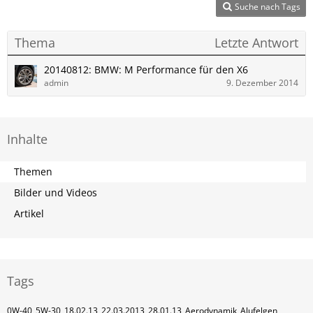
Suche nach Tags
Thema
Letzte Antwort
20140812: BMW: M Performance für den X6
admin
9. Dezember 2014
Inhalte
Themen
Bilder und Videos
Artikel
Tags
0W-40
5W-30
18.02.13
22.03.2013
28.01.13
Aerodynamik
Alufelgen