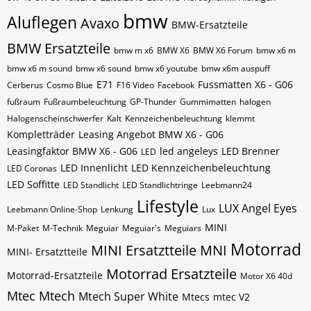
bmw
Aluflegen
Avaxo
BMW-Ersatzteile
BMW Ersatzteile
bmw m x6
BMW X6
BMW X6 Forum
bmw x6 m
bmw x6 m sound
bmw x6 sound
bmw x6 youtube
bmw x6m auspuff
E71
Fussmatten X6 - G06
Cerberus
Cosmo Blue
F16 Video
Facebook
fußraum
Fußraumbeleuchtung
GP-Thunder
Gummimatten
halogen
Halogenscheinschwerfer
Kalt
Kennzeichenbeleuchtung
klemmt
Kompletträder
Leasing Angebot BMW X6 - G06
Leasingfaktor BMW X6 - G06
led angeleys
LED Brenner
LED
LED Innenlicht
LED Kennzeichenbeleuchtung
LED Coronas
LED Soffitte
LED Standlicht
LED Standlichtringe
Leebmann24
Lifestyle
LUX Angel Eyes
Leebmann Online-Shop
Lenkung
Lux
MINI
M-Paket
M-Technik
Meguiar
Meguiar's
Meguiars
Motorrad
MINI Ersatztteile
MNI
MINI- Ersatztteile
Motorrad Ersatzteile
Motorrad-Ersatzteile
Motor X6 40d
Mtec
Mtech
Mtech Super White
Mtecs
mtec V2