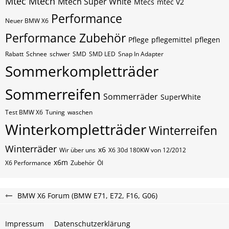
Mtec
Mtech
Mtech Super White
Mtecs
mtec V2
Performance
Neuer BMW X6
Performance Zubehör
Pflege
pflegemittel
pflegen
Rabatt
Schnee
schwer
SMD
SMD LED
Snap In Adapter
Sommerkompletträder
Sommerreifen
Sommerräder
SuperWhite
Test BMW X6
Tuning
waschen
Winterkompletträder
Winterreifen
Winterräder
x6
Wir über uns
X6 30d 180KW von 12/2012
x6m
X6 Performance
Zubehör
Öl
BMW X6 Forum (BMW E71, E72, F16, G06)
Impressum
Datenschutzerklärung