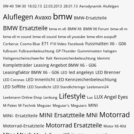
0W-40
5W-30
18.02.13
22.03.2013
28.01.13
Aerodynamik
Alufelgen
bmw
Aluflegen
Avaxo
BMW-Ersatzteile
BMW Ersatzteile
bmw m x6
BMW X6
BMW X6 Forum
bmw x6 m
bmw x6 m sound
bmw x6 sound
bmw x6 youtube
bmw x6m auspuff
E71
Fussmatten X6 - G06
Cerberus
Cosmo Blue
F16 Video
Facebook
fußraum
Fußraumbeleuchtung
GP-Thunder
Gummimatten
halogen
Halogenscheinschwerfer
Kalt
Kennzeichenbeleuchtung
klemmt
Kompletträder
Leasing Angebot BMW X6 - G06
Leasingfaktor BMW X6 - G06
led angeleys
LED Brenner
LED
LED Innenlicht
LED Kennzeichenbeleuchtung
LED Coronas
LED Soffitte
LED Standlicht
LED Standlichtringe
Leebmann24
Lifestyle
LUX Angel Eyes
Leebmann Online-Shop
Lenkung
Lux
MINI
M-Paket
M-Technik
Meguiar
Meguiar's
Meguiars
Motorrad
MINI Ersatztteile
MNI
MINI- Ersatztteile
Motorrad Ersatzteile
Motorrad-Ersatzteile
Motor X6 40d