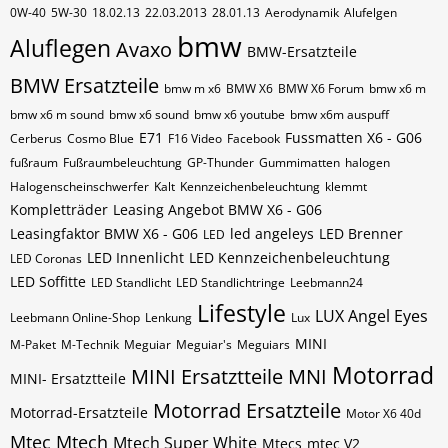
0W-40
5W-30
18.02.13
22.03.2013
28.01.13
Aerodynamik
Alufelgen
bmw
Aluflegen
Avaxo
BMW-Ersatzteile
BMW Ersatzteile
bmw m x6
BMW X6
BMW X6 Forum
bmw x6 m
bmw x6 m sound
bmw x6 sound
bmw x6 youtube
bmw x6m auspuff
E71
Fussmatten X6 - G06
Cerberus
Cosmo Blue
F16 Video
Facebook
fußraum
Fußraumbeleuchtung
GP-Thunder
Gummimatten
halogen
Halogenscheinschwerfer
Kalt
Kennzeichenbeleuchtung
klemmt
Kompletträder
Leasing Angebot BMW X6 - G06
Leasingfaktor BMW X6 - G06
led angeleys
LED Brenner
LED
LED Innenlicht
LED Kennzeichenbeleuchtung
LED Coronas
LED Soffitte
LED Standlicht
LED Standlichtringe
Leebmann24
Lifestyle
LUX Angel Eyes
Leebmann Online-Shop
Lenkung
Lux
MINI
M-Paket
M-Technik
Meguiar
Meguiar's
Meguiars
Motorrad
MINI Ersatztteile
MNI
MINI- Ersatztteile
Motorrad Ersatzteile
Motorrad-Ersatzteile
Motor X6 40d
Mtec
Mtech
Mtech Super White
Mtecs
mtec V2