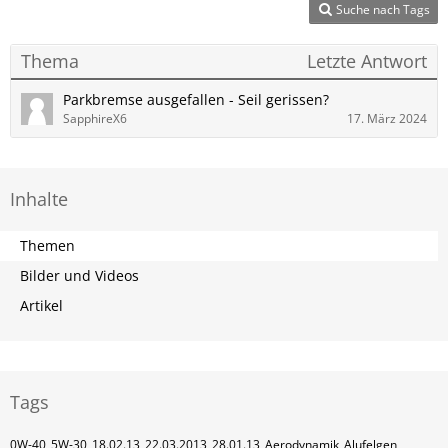
Suche nach Tags
Thema
Letzte Antwort
Parkbremse ausgefallen - Seil gerissen?
SapphireX6
17. März 2024
Inhalte
Themen
Bilder und Videos
Artikel
Tags
0W-40
5W-30
18.02.13
22.03.2013
28.01.13
Aerodynamik
Alufelgen