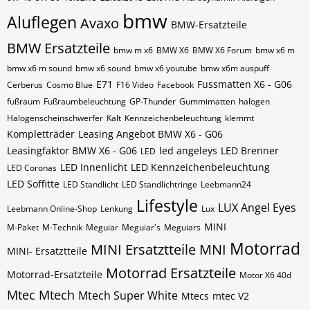
bmw
Aluflegen
Avaxo
BMW-Ersatzteile
BMW Ersatzteile
bmw m x6
BMW X6
BMW X6 Forum
bmw x6 m
bmw x6 m sound
bmw x6 sound
bmw x6 youtube
bmw x6m auspuff
E71
Fussmatten X6 - G06
Cerberus
Cosmo Blue
F16 Video
Facebook
fußraum
Fußraumbeleuchtung
GP-Thunder
Gummimatten
halogen
Halogenscheinschwerfer
Kalt
Kennzeichenbeleuchtung
klemmt
Kompletträder
Leasing Angebot BMW X6 - G06
Leasingfaktor BMW X6 - G06
led angeleys
LED Brenner
LED
LED Innenlicht
LED Kennzeichenbeleuchtung
LED Coronas
LED Soffitte
LED Standlicht
LED Standlichtringe
Leebmann24
Lifestyle
LUX Angel Eyes
Leebmann Online-Shop
Lenkung
Lux
MINI
M-Paket
M-Technik
Meguiar
Meguiar's
Meguiars
Motorrad
MINI Ersatztteile
MNI
MINI- Ersatztteile
Motorrad Ersatzteile
Motorrad-Ersatzteile
Motor X6 40d
Mtec
Mtech
Mtech Super White
Mtecs
mtec V2